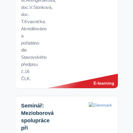
M.Arengerberová,
doc.V.Slonková,
doc.
T.Kvasnička.
Akreditováno
a
pořádáno
dle
Stavovského
předpisu
č.16
ČLK.
E-learning
Seminář:
Mezioborová
spolupráce
při