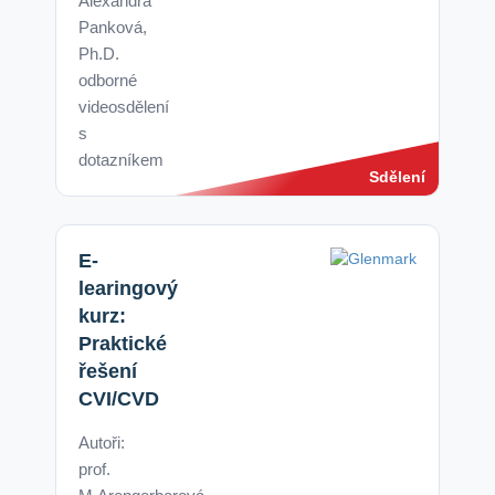
Alexandra
Panková,
Ph.D.
odborné
videosdělení
s
dotazníkem
Sdělení
E-
learingový
kurz:
Praktické
řešení
CVI/CVD
Autoři:
prof.