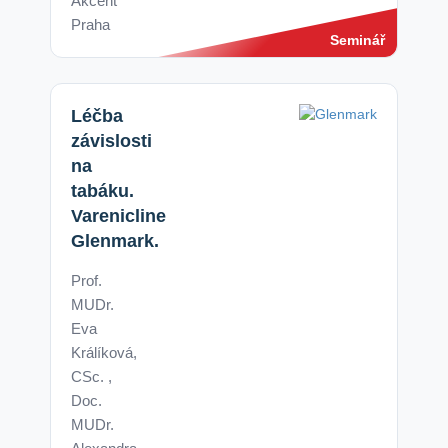
Akcent
Praha
Seminář
Léčba
závislosti
na
tabáku.
Varenicline
Glenmark.
Prof.
MUDr.
Eva
Králíková,
CSc. ,
Doc.
MUDr.