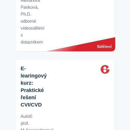
Alexandra
Panková,
Ph.D.
odborné
videosdělení
s
dotazníkem
Sdělení
E-
learingový
kurz:
Praktické
řešení
CVI/CVD
Autoři:
prof.