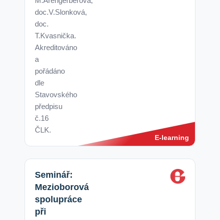
M.Arengerberová,
doc.V.Slonková,
doc.
T.Kvasnička.
Akreditováno
a
pořádáno
dle
Stavovského
předpisu
č.16
ČLK.
E-learning
Seminář:
Mezioborová
spolupráce
při