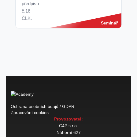
předpisu
č.16
ČLK.
Seminář
Ochrana osobních údajů / GDPR
Zpracování cookies
Provozovatel:
C4P s.r.o.
Náhorní 627