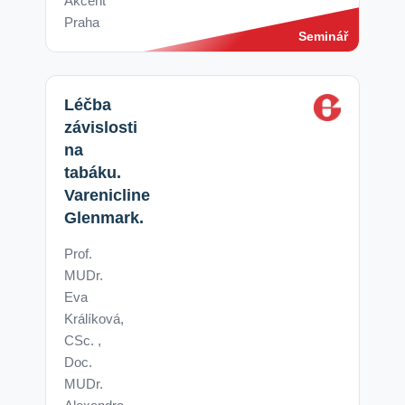
Akcent
Praha
Seminář
Léčba
závislosti
na
tabáku.
Varenicline
Glenmark.
Prof.
MUDr.
Eva
Králíková,
CSc. ,
Doc.
MUDr.