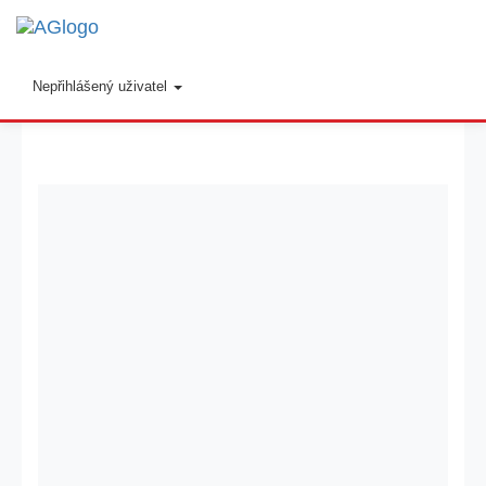
Toggl
navig
Nepřihlášený uživatel